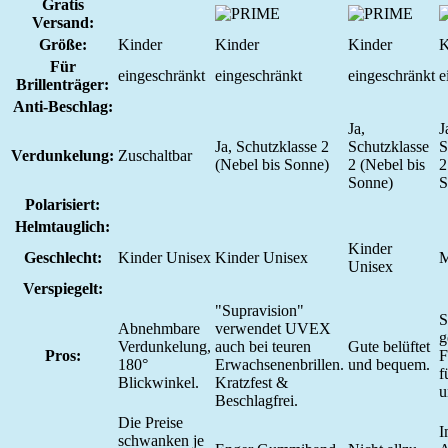
Gratis
Versand:
Größe:
Kinder
Kinder
Kinder
K
Für
eingeschränkt
eingeschränkt
eingeschränkt
e
Brillenträger:
Anti-Beschlag:
Ja,
J
Ja, Schutzklasse 2
Schutzklasse
S
Verdunkelung:
Zuschaltbar
(Nebel bis Sonne)
2 (Nebel bis
2
Sonne)
S
Polarisiert:
Helmtauglich:
Kinder
Geschlecht:
Kinder Unisex
Kinder Unisex
M
Unisex
Verspiegelt:
"Supravision"
S
Abnehmbare
verwendet UVEX
g
Verdunkelung,
auch bei teuren
Gute belüftet
Pros:
F
180°
Erwachsenenbrillen.
und bequem.
f
Blickwinkel.
Kratzfest &
u
Beschlagfrei.
Die Preise
I
schwanken je