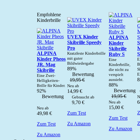
Empfohlene
Kinderbrille
UVEX Kinder
ALPINA
Skibrille Speedy
S
Kinder
Pro
M
Skibrille
ALPINA
Kratzfeste Kinderbrille
S
Ruby S
mit guter
Kinder Pheos
E
Eine
Bildwiedergabe
JR. Mag
B
Kinderbrille,
89%
S
die nicht zu
Skibrille
Bewertung
E
verspielt
Eine Zwei-
19,95 €
aussieht.
Helligkeiten-
88%
Brille für Kinder.
Neu ab
Bewertung
92%
14,99
€
19,95 €
Bewertung
N
Gebraucht ab
6
9,70
€
Neu ab
15,00
€
Neu ab
Z
Zum Test
49,98
€
Zum Test
Z
Zu Amazon
Zum Test
Zu Amazon
Zu Amazon